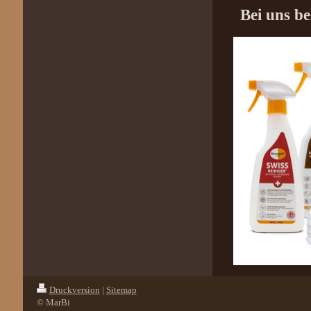
Bei uns b
Druckversion
|
Sitemap
© MarBi